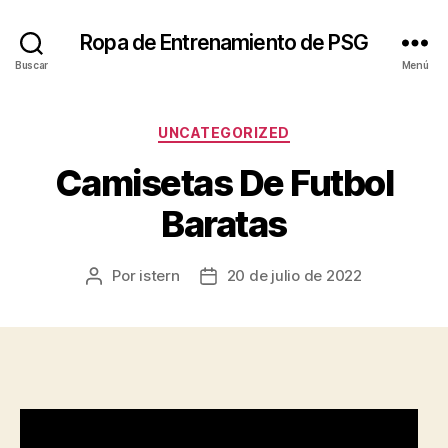
Ropa de Entrenamiento de PSG
Buscar
Menú
Categorías
UNCATEGORIZED
Camisetas De Futbol
Baratas
Por
istern
20 de julio de 2022
Autor
Fecha
de
de
la
la
entrada
entrada