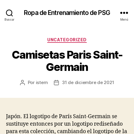
Ropa de Entrenamiento de PSG
Buscar
Menú
Categorías
UNCATEGORIZED
Camisetas Paris Saint-
Germain
Por
istern
31 de diciembre de 2021
Autor
Fecha
de
de
la
la
entrada
entrada
Japón. El logotipo de París Saint-Germain se
sustituye entonces por un logotipo rediseñado
para esta colección, cambiando el logotipo de la