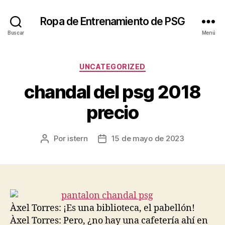
Ropa de Entrenamiento de PSG
Buscar
Menú
Categorías
UNCATEGORIZED
chandal del psg 2018
precio
Por
istern
15 de mayo de 2023
Autor
Fecha
de
de
la
la
entrada
entrada
Àxel Torres: ¡Es una biblioteca, el pabellón!
Àxel Torres: Pero, ¿no hay una cafetería ahí en