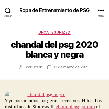
Ropa de Entrenamiento de PSG
Buscar
Menú
Categorías
UNCATEGORIZED
chandal del psg 2020
blanca y negra
Por
istern
11 de marzo de 2023
Autor
Fecha
de
de
la
la
entrada
entrada
Y yo los viciados, los genes recesivos. Hitos: Los
disturbios de Stonewall,
chandal psg jordan
el