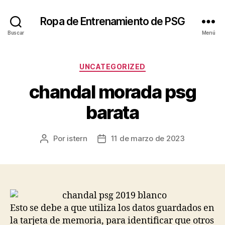
Ropa de Entrenamiento de PSG
Buscar
Menú
Categorías
UNCATEGORIZED
chandal morada psg
barata
Por
istern
11 de marzo de 2023
Autor
Fecha
de
de
la
la
entrada
entrada
Esto se debe a que utiliza los datos guardados en
la tarjeta de memoria, para identificar que otros