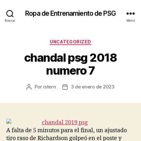
Ropa de Entrenamiento de PSG
Buscar
Menú
Categorías
UNCATEGORIZED
chandal psg 2018
numero 7
Por
istern
3 de enero de 2023
Autor
Fecha
de
de
la
la
entrada
entrada
A falta de 5 minutos para el final, un ajustado
tiro raso de Richardson golpeó en el poste y