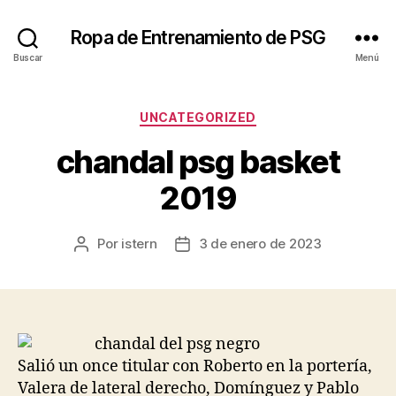
Ropa de Entrenamiento de PSG
Buscar
Menú
Categorías
UNCATEGORIZED
chandal psg basket
2019
Por
istern
3 de enero de 2023
Autor
Fecha
de
de
la
la
entrada
entrada
Salió un once titular con Roberto en la portería,
Valera de lateral derecho, Domínguez y Pablo