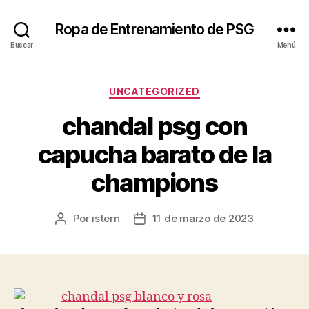
Ropa de Entrenamiento de PSG
Buscar
Menú
Categorías
UNCATEGORIZED
chandal psg con
capucha barato de la
champions
Por
istern
11 de marzo de 2023
Autor
Fecha
de
de
la
la
entrada
entrada