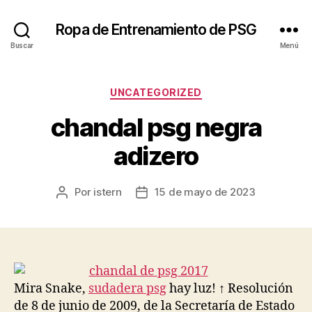
Ropa de Entrenamiento de PSG
Buscar
Menú
Categorías
UNCATEGORIZED
chandal psg negra
adizero
Por
istern
15 de mayo de 2023
Autor
Fecha
de
de
la
la
entrada
entrada
Mira Snake,
sudadera psg
hay luz! ↑ Resolución
de 8 de junio de 2009, de la Secretaría de Estado