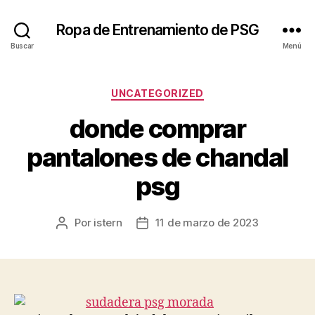
Ropa de Entrenamiento de PSG
Buscar
Menú
Categorías
UNCATEGORIZED
donde comprar
pantalones de chandal
psg
Por
istern
11 de marzo de 2023
Autor
Fecha
de
de
la
la
entrada
entrada