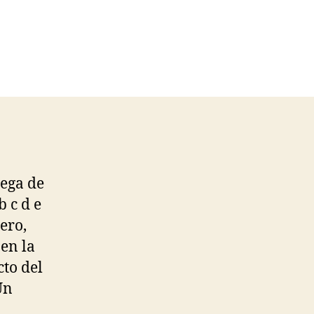
lega de
b c d e
ero,
 en la
cto del
Un