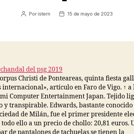
Por
istern
15 de mayo de 2023
Autor
Fecha
de
de
la
la
entrada
entrada
Corpus Christi de Ponteareas, quinta fiesta gal
 internacional», artículo en Faro de Vigo. ↑ a 
mi Computer Entertainment Japan. Tejido lig
co y transpirable. Edwards, bastante conocido
ociedad de Milán, fue el primer presidente ele
Y todo ello a un precio de chollo: 20,81 euros. 
ar de pantalones de tachuelas se tienen la