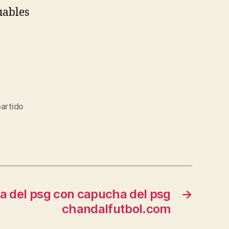
uables
artido
a del psg con capucha del psg
→
chandalfutbol.com