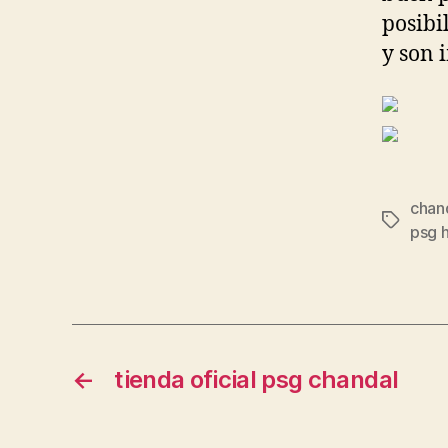
posibi
y son 
chan
Etiqueta
psg 
←
tienda oficial psg chandal