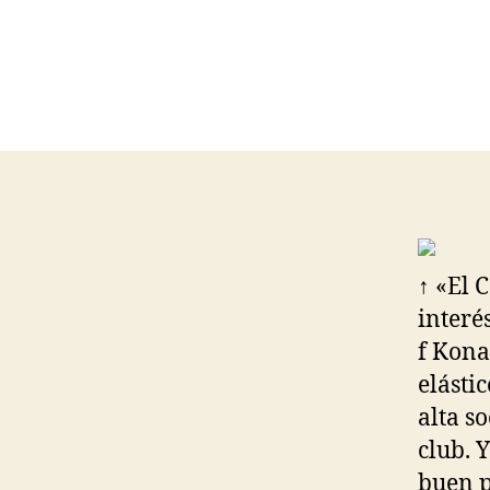
↑ «El 
interés
f Kona
elásti
alta s
club. 
buen p