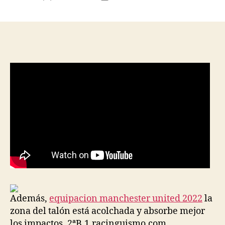
de
de
la
la
entrada
entrada
Además,
equipacion manchester united 2022
la
zona del talón está acolchada y absorbe mejor
los impactos. 2ªB,1,racinguismo.com.