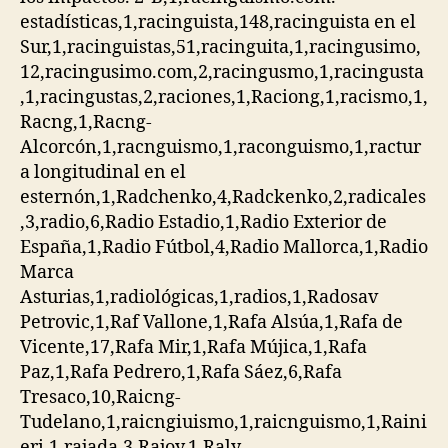
estadísticas,1,racinguista,148,racinguista en el
Sur,1,racinguistas,51,racinguita,1,racingusimo,
12,racingusimo.com,2,racingusmo,1,racingusta
,1,racingustas,2,raciones,1,Raciong,1,racismo,1,
Racng,1,Racng-
Alcorcón,1,racnguismo,1,raconguismo,1,ractur
a longitudinal en el
esternón,1,Radchenko,4,Radckenko,2,radicales
,3,radio,6,Radio Estadio,1,Radio Exterior de
España,1,Radio Fútbol,4,Radio Mallorca,1,Radio
Marca
Asturias,1,radiológicas,1,radios,1,Radosav
Petrovic,1,Raf Vallone,1,Rafa Alsúa,1,Rafa de
Vicente,17,Rafa Mir,1,Rafa Mújica,1,Rafa
Paz,1,Rafa Pedrero,1,Rafa Sáez,6,Rafa
Tresaco,10,Raicng-
Tudelano,1,raicngiuismo,1,raicnguismo,1,Raini
eri,1,rajada,3,Rajoy,1,Raly