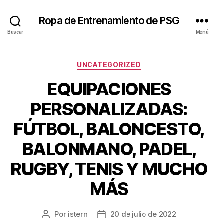
Ropa de Entrenamiento de PSG
Buscar
Menú
Categorías
UNCATEGORIZED
EQUIPACIONES
PERSONALIZADAS:
FÚTBOL, BALONCESTO,
BALONMANO, PADEL,
RUGBY, TENIS Y MUCHO
MÁS
Por
istern
20 de julio de 2022
Autor
Fecha