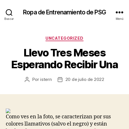
Ropa de Entrenamiento de PSG
Buscar
Menú
Categorías
UNCATEGORIZED
Llevo Tres Meses
Esperando Recibir Una
Por
istern
20 de julio de 2022
Autor
Fecha
de
de
la
la
entrada
entrada
Como ves en la foto, se caracterizan por sus
colores llamativos (salvo el negro) y están