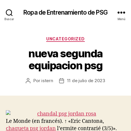
Ropa de Entrenamiento de PSG
Buscar
Menú
Categorías
UNCATEGORIZED
nueva segunda
equipacion psg
Por
istern
11 de julio de 2023
Autor
Fecha
de
de
la
la
entrada
entrada
Le Monde (en francés). ↑ «Eric Cantona,
chaqueta psg jordan
l’ermite contrarié (3/5)».