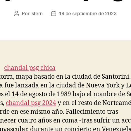
Por
istern
19 de septiembre de 2023
Autor
Fecha
de
de
la
la
entrada
entrada
torm, mapa basado en la ciudad de Santorini.
a fue lanzada en la ciudad de Nueva York y L
s el 14 de agosto de 1989 bajo el nombre de S
s,
chandal psg 2024
y en el resto de Norteamé
rde en ese mismo año. Fallecimiento tras
ecer cuatro años en coma -tras sufrir un ac
ovascular, durante un concierto en Venezuela