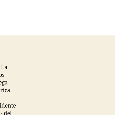
 La
os
ega
rica
cidente
- del