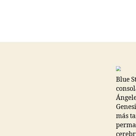
Blue S
consol
Ángele
Genesi
más ta
perman
cerebr