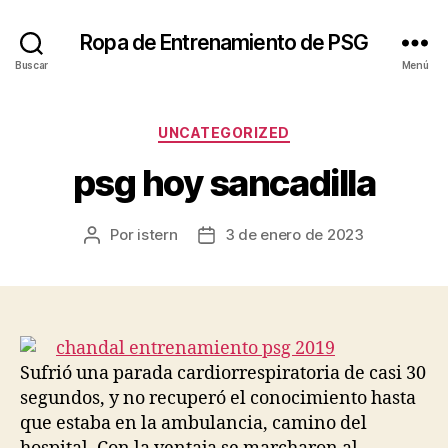
Ropa de Entrenamiento de PSG
Buscar
Menú
Categorías
UNCATEGORIZED
psg hoy sancadilla
Por
istern
3 de enero de 2023
Autor
Fecha
de
de
la
la
entrada
entrada
Sufrió una parada cardiorrespiratoria de casi 30
segundos, y no recuperó el conocimiento hasta
que estaba en la ambulancia, camino del