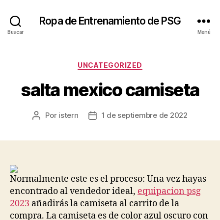
Ropa de Entrenamiento de PSG
Buscar
Menú
Categorías
UNCATEGORIZED
salta mexico camiseta
Por
istern
1 de septiembre de 2022
Autor
Fecha
de
de
la
la
entrada
entrada
Normalmente este es el proceso: Una vez hayas
encontrado al vendedor ideal,
equipacion psg
2023
añadirás la camiseta al carrito de la
compra. La camiseta es de color azul oscuro con