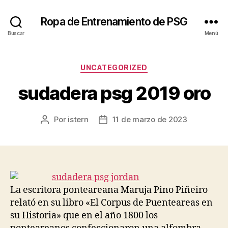
Ropa de Entrenamiento de PSG
Buscar
Menú
Categorías
UNCATEGORIZED
sudadera psg 2019 oro
Por
istern
11 de marzo de 2023
Autor
Fecha
de
de
la
la
entrada
entrada
La escritora ponteareana Maruja Pino Piñeiro
relató en su libro «El Corpus de Puenteareas en
su Historia» que en el año 1800 los