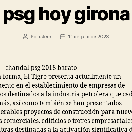
psg hoy girona
Por
istern
11 de julio de 2023
Autor
Fecha
de
de
la
la
entrada
entrada
a forma, El Tigre presenta actualmente un
ento en el establecimiento de empresas de
ios destinados a la industria petrolera que ca
más, así como también se han presentados
rables proyectos de construcción para nuev
s comerciales, edificios o torres empresariale
obras destinadas a la activación significativa 