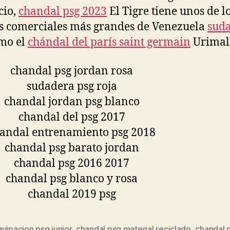
cio,
chandal psg 2023
El Tigre tiene unos de l
s comerciales más grandes de Venezuela
sud
mo el
chándal del parís saint germain
Urimall
uipacion psg junior
,
chandal psg material reciclado
,
chandal 