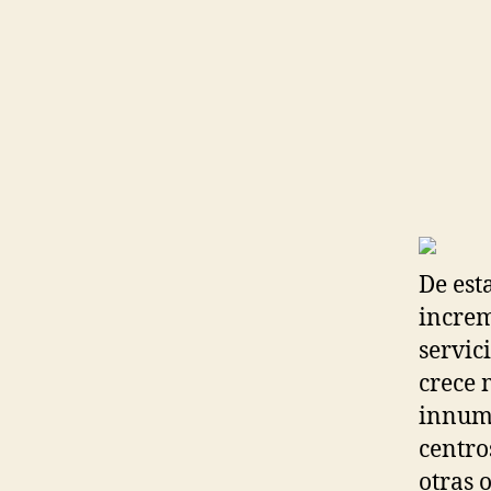
De est
increm
servic
crece 
innume
centro
otras 