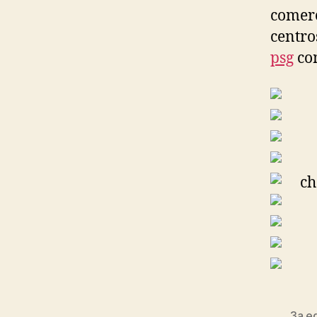
comer
centro
psg
co
3a eq