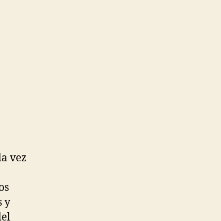
da vez
os
s y
del