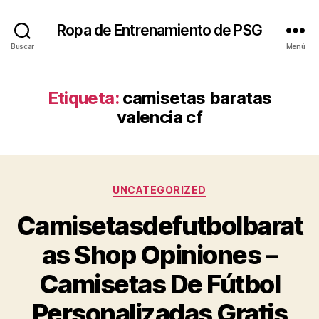
Ropa de Entrenamiento de PSG
Buscar
Menú
Etiqueta:
camisetas baratas
valencia cf
Categorías
UNCATEGORIZED
Camisetasdefutbolbarat
as Shop Opiniones –
Camisetas De Fútbol
Personalizadas Gratis