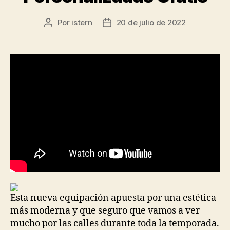
Por
istern
20 de julio de 2022
Autor
Fecha
de
de
la
la
entrada
entrada
Esta nueva equipación apuesta por una estética
más moderna y que seguro que vamos a ver
mucho por las calles durante toda la temporada.