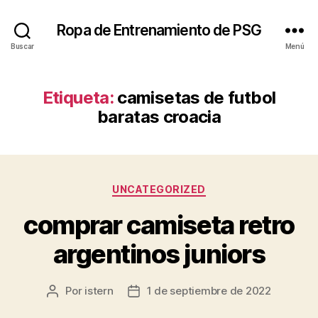
Ropa de Entrenamiento de PSG
Buscar
Menú
Etiqueta:
camisetas de futbol
baratas croacia
Categorías
UNCATEGORIZED
comprar camiseta retro
argentinos juniors
Por
istern
1 de septiembre de 2022
Autor
Fecha
de
de