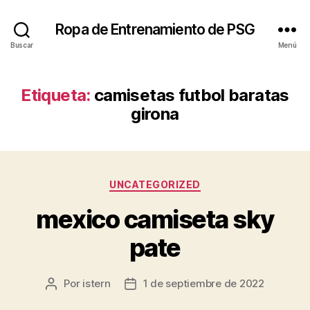
Ropa de Entrenamiento de PSG
Buscar
Menú
Etiqueta:
camisetas futbol baratas
girona
Categorías
UNCATEGORIZED
mexico camiseta sky
pate
Por
istern
1 de septiembre de 2022
Autor
Fecha
de
de