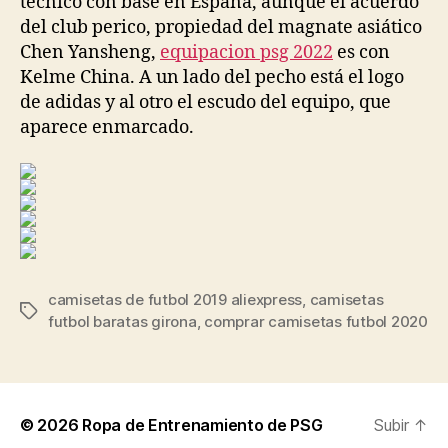
técnico con base en España, aunque el acuerdo
del club perico, propiedad del magnate asiático
Chen Yansheng,
equipacion psg 2022
es con
Kelme China. A un lado del pecho está el logo
de adidas y al otro el escudo del equipo, que
aparece enmarcado.
camisetas de futbol 2019 aliexpress
,
camisetas
Etiquetas
futbol baratas girona
,
comprar camisetas futbol 2020
© 2026
Ropa de Entrenamiento de PSG
Subir
↑