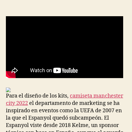
la
la
entrada
entrada
Para el diseño de los kits,
camiseta manchester
city 2022
el departamento de marketing se ha
inspirado en eventos como la UEFA de 2007 en
la que el Espanyol quedó subcampeón. El
Espanyol viste desde 2018 Kelme, un sponsor