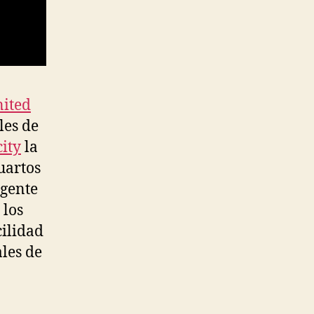
nited
les de
ity
la
cuartos
 gente
 los
cilidad
les de