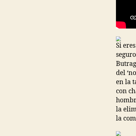
Si ere
seguro
Butra
del ‘n
en la 
con ch
hombro
la eli
la com