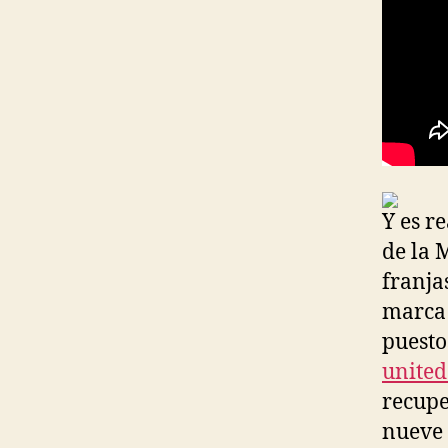
Y es r
de la 
franja
marca 
puesto
united
recupe
nueve 