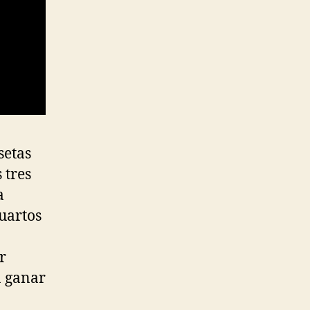
setas
 tres
a
uartos
r
n ganar