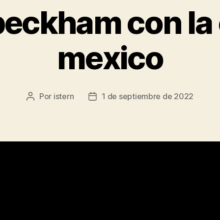
 beckham con la
mexico
Por
istern
1 de septiembre de 2022
Autor
Fecha
de
de
la
la
entrada
entrada