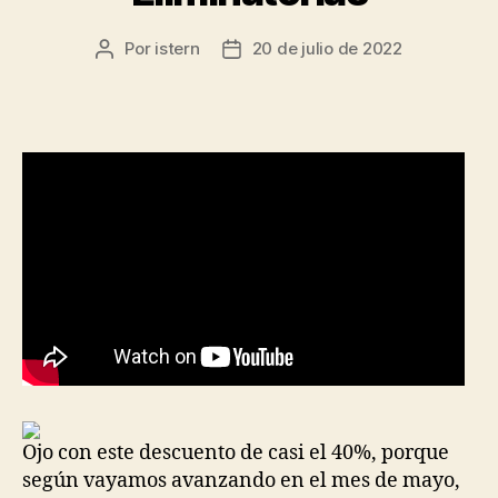
Por
istern
20 de julio de 2022
Autor
Fecha
de
de
la
la
entrada
entrada
Ojo con este descuento de casi el 40%, porque
según vayamos avanzando en el mes de mayo,