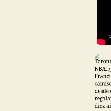
Toront
NBA. ¿
Franci
camise
desde 
regala
diez a