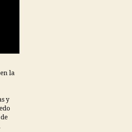
en la
as y
uedo
 de
l