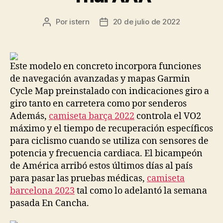
Por
istern
20 de julio de 2022
Autor
Fecha
de
de
la
la
entrada
entrada
Este modelo en concreto incorpora funciones
de navegación avanzadas y mapas Garmin
Cycle Map preinstalado con indicaciones giro a
giro tanto en carretera como por senderos
Además,
camiseta barça 2022
controla el VO2
máximo y el tiempo de recuperación específicos
para ciclismo cuando se utiliza con sensores de
potencia y frecuencia cardiaca. El bicampeón
de América arribó estos últimos días al país
para pasar las pruebas médicas,
camiseta
barcelona 2023
tal como lo adelantó la semana
pasada En Cancha.