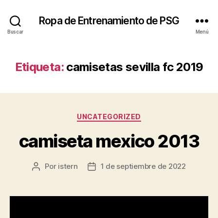
Ropa de Entrenamiento de PSG
Buscar
Menú
Etiqueta:
camisetas sevilla fc 2019
Categorías
UNCATEGORIZED
camiseta mexico 2013
Por
istern
1 de septiembre de 2022
Autor
Fecha
de
de
la
la
entrada
entrada