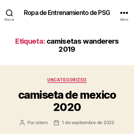
Ropa de Entrenamiento de PSG
Buscar
Menú
Etiqueta:
camisetas wanderers
2019
Categorías
UNCATEGORIZED
camiseta de mexico
2020
Por
istern
1 de septiembre de 2022
Autor
Fecha
de
de