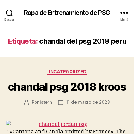
Ropa de Entrenamiento de PSG
Buscar
Menú
Etiqueta:
chandal del psg 2018 peru
Categorías
UNCATEGORIZED
chandal psg 2018 kroos
Por
istern
11 de marzo de 2023
Autor
Fecha
de
de
la
la
entrada
entrada
↑ «Cantona and Ginola omitted by France». The