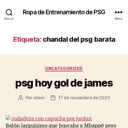
Ropa de Entrenamiento de PSG
Buscar
Menú
Etiqueta:
chandal del psg barata
Categorías
UNCATEGORIZED
psg hoy gol de james
Por
istern
17 de noviembre de 2023
Autor
Fecha
de
de
la
la
entrada
entrada
Balón larguísimo que buscaba a Mbappé pero