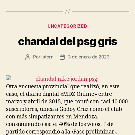
Categorías
UNCATEGORIZED
chandal del psg gris
Por
istern
3 de enero de 2023
Autor
Fecha
de
de
la
la
entrada
entrada
Otra encuesta provincial que realizó, en este
caso, el diario digital «MDZ Online» entre
marzo y abril de 2015, que contó con casi 40 000
suscriptores, ubica a Godoy Cruz como el club
con más simpatizantes en Mendoza,
consiguiendo casi el 40% de los votos. Este
partido correspondió a la ‹Fase preliminar›.