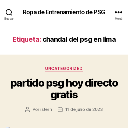
Ropa de Entrenamiento de PSG
Buscar
Menú
Etiqueta:
chandal del psg en lima
Categorías
UNCATEGORIZED
partido psg hoy directo
gratis
Por
istern
11 de julio de 2023
Autor
Fecha
de
de
la
la