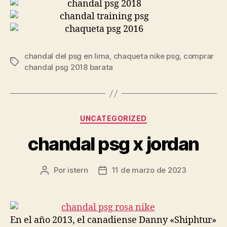
chandal del psg en lima
,
chaqueta nike psg
,
comprar
Etiquetas
chandal psg 2018 barata
Categorías
UNCATEGORIZED
chandal psg x jordan
Por
istern
11 de marzo de 2023
Autor
Fecha
de
de
la
la
entrada
entrada
En el año 2013, el canadiense Danny «Shiphtur»