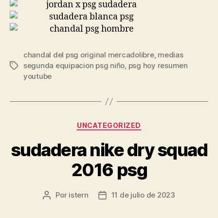
chandal del psg original mercadolibre
,
medias
segunda equipacion psg niño
,
psg hoy resumen
Etiquetas
youtube
Categorías
UNCATEGORIZED
sudadera nike dry squad
2016 psg
Por
istern
11 de julio de 2023
Autor
Fecha
de
de
la
la