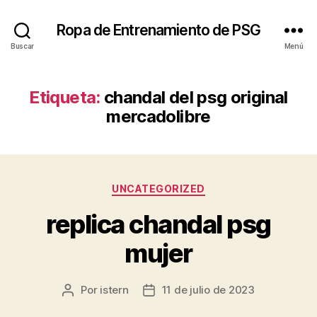
Ropa de Entrenamiento de PSG
Buscar
Menú
Etiqueta:
chandal del psg original
mercadolibre
Categorías
UNCATEGORIZED
replica chandal psg
mujer
Por
istern
11 de julio de 2023
Autor
Fecha
de
de