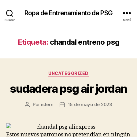
Ropa de Entrenamiento de PSG
Buscar
Menú
Etiqueta:
chandal entreno psg
Categorías
UNCATEGORIZED
sudadera psg air jordan
Por
istern
15 de mayo de 2023
Autor
Fecha
de
de
la
la
entrada
entrada
Estos nuevos patronos no pretendían en ningún