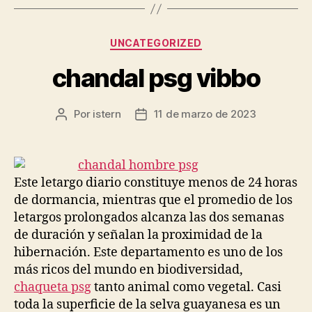
Categorías
UNCATEGORIZED
chandal psg vibbo
Por
istern
11 de marzo de 2023
Autor
Fecha
de
de
la
la
entrada
entrada
Este letargo diario constituye menos de 24 horas
de dormancia, mientras que el promedio de los
letargos prolongados alcanza las dos semanas
de duración y señalan la proximidad de la
hibernación. Este departamento es uno de los
más ricos del mundo en biodiversidad,
chaqueta psg
tanto animal como vegetal. Casi
toda la superficie de la selva guayanesa es un