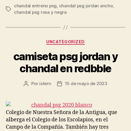
chandal entreno psg
,
chandal psg jordan ancho
,
Etiquetas
chandal psg rosa y negra
Categorías
UNCATEGORIZED
camiseta psg jordan y
chandal en redbble
Por
istern
15 de mayo de 2023
Autor
Fecha
de
de
la
la
entrada
entrada
Colegio de Nuestra Señora de la Antigua, que
alberga el Colegio de los Escolapios, en el
Campo de la Compañía. También hay tres