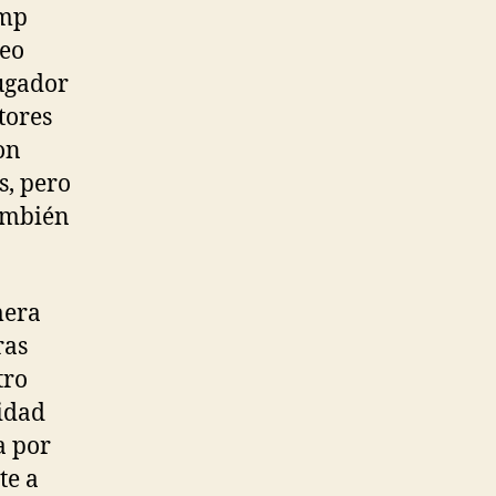
amp
Leo
ugador
tores
on
s, pero
también
mera
ras
tro
nidad
a por
te a