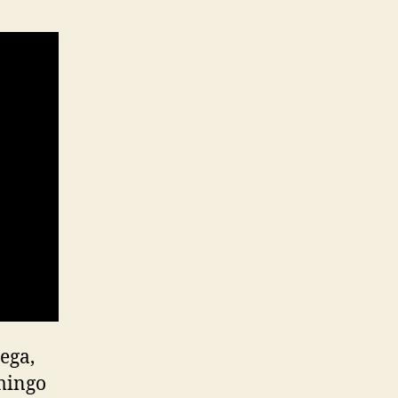
ega,
mingo