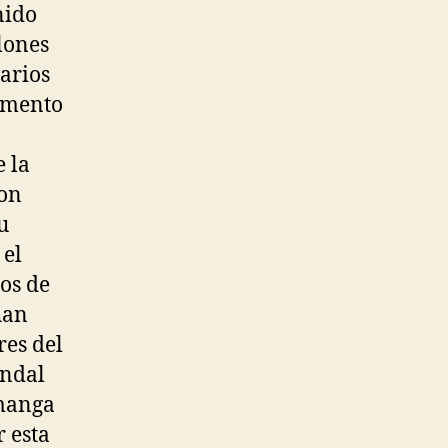
nido
lones
varios
momento
 la
con
u
 el
os de
han
res del
ándal
 manga
r esta