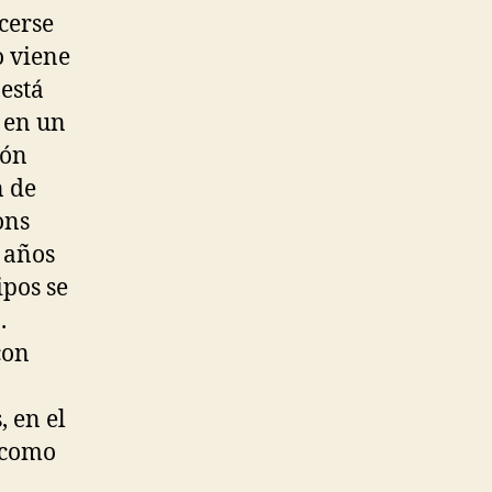
acerse
o viene
está
 en un
ión
n de
ons
 años
ipos se
.
con
, en el
s como