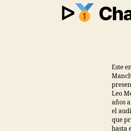
ᐅ
Cha
Este e
Manche
presen
Leo Me
años a
el aud
que pr
hasta 