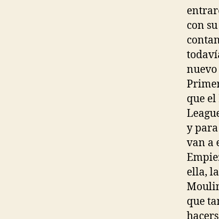
entrar
con su
contan
todaví
nuevo 
Primer
que el
League
y para
van a 
Empiez
ella, 
Moulin
que ta
hacerse