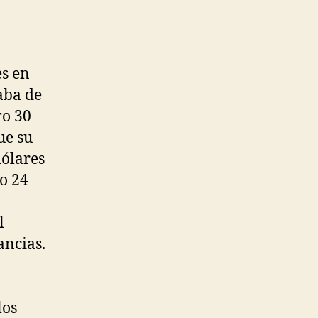
s en
aba de
ro 30
ue su
dólares
o 24
l
ancias.
los