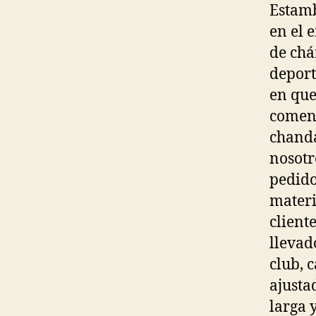
Estamb
en el 
de chá
deport
en que
comenz
chanda
nosotr
pedido
materi
client
llevad
club, 
ajusta
larga 