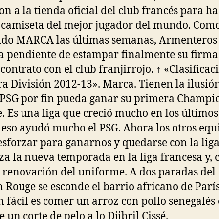
on a la tienda oficial del club francés para h
 camiseta del mejor jugador del mundo. Com
do MARCA las últimas semanas, Armenteros 
a pendiente de estampar finalmente su firma
contrato con el club franjirrojo. ↑ «Clasificac
a División 2012-13». Marca. Tienen la ilusió
 PSG por fin pueda ganar su primera Champi
. Es una liga que creció mucho en los últimos
 eso ayudó mucho el PSG. Ahora los otros equ
esforzar para ganarnos y quedarse con la liga
a la nueva temporada en la liga francesa y, 
la renovación del uniforme. A dos paradas del
 Rouge se esconde el barrio africano de París
n fácil es comer un arroz con pollo senegalé
 un corte de pelo a lo Djibril Cissé.