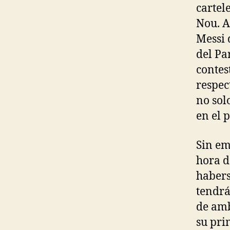
cartel
Nou. A
Messi 
del Pa
contes
respec
no sol
en el 
Sin em
hora d
habers
tendrá
de amb
su pri