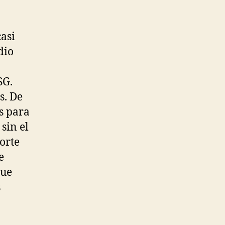
casi
dio
SG.
s. De
s para
sin el
orte
e
que
s