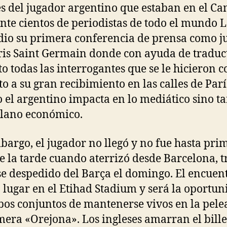
es del jugador argentino que estaban en el C
nte cientos de periodistas de todo el mundo 
dio su primera conferencia de prensa como j
ris Saint Germain donde con ayuda de traduc
to todas las interrogantes que se le hicieron c
to a su gran recibimiento en las calles de Parí
o el argentino impacta en lo mediático sino 
plano económico.
bargo, el jugador no llegó y no fue hasta pri
e la tarde cuando aterrizó desde Barcelona, t
e despedido del Barça el domingo. El encuen
 lugar en el Etihad Stadium y será la oportu
os conjuntos de mantenerse vivos en la pele
mera «Orejona». Los ingleses amarran el bille