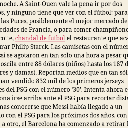
 noche. A Saint-Ouen vale la pena ir por dos
s, y ninguno tiene que ver con el fútbol: para
r las Puces, posiblemente el mejor mercado de
edades de Francia, o para comer champiñone
otte,
chandal de futbol
el restaurante que ac
rar Philip Starck. Las camisetas con el núme
si se agotaron en tan solo una hora a pesar q
 oscila entre 88 dólares (niños) hasta los 187 
es y damas). Reportan medios que en tan sól
han vendido 832 mil de los primeros jerseys
les del PSG con el número ‘30’. Intenta ahora e
ona irse arriba ante el PSG para recortar dist
as conocerse que Messi había llegado a un
o con el PSG para los próximos dos años, con
 a otro, el Barcelona ha comenzado a retirar 