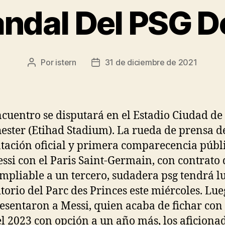
ndal Del PSG D
Por
istern
31 de diciembre de 2021
Autor
Fecha
de
de
la
la
entrada
entrada
ncuentro se disputará en el Estadio Ciudad de
ster (Etihad Stadium). La rueda de prensa d
tación oficial y primera comparecencia públ
ssi con el Paris Saint-Germain, con contrato 
mpliable a un tercero, sudadera psg tendrá l
itorio del Parc des Princes este miércoles. Lu
esentaron a Messi, quien acaba de fichar con
el 2023 con opción a un año más, los aficiona