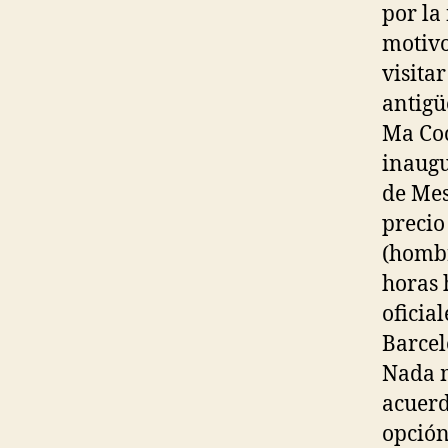
por la
motivo
visita
antigü
Ma Coc
inaugu
de Mes
precio
(hombr
horas 
oficia
Barcel
Nada m
acuerd
opción