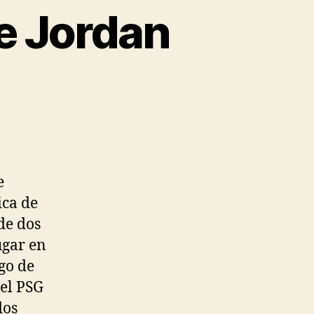
e Jordan
e
ica de
de dos
ugar en
ego de
 el PSG
dos