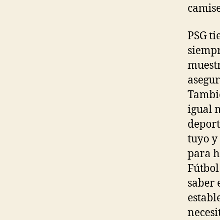
camise
PSG ti
siempr
muestr
asegur
Tambié
igual 
deport
tuyo y
para h
Fútbol
saber 
establ
necesi