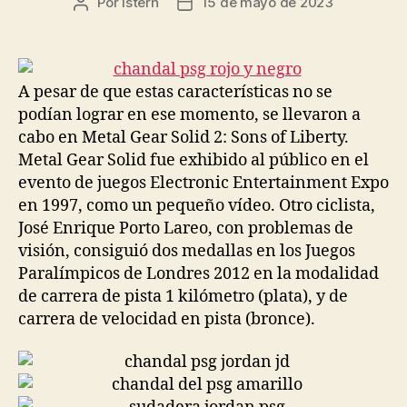
Por
istern
15 de mayo de 2023
Autor
Fecha
de
de
la
la
entrada
entrada
A pesar de que estas características no se
podían lograr en ese momento, se llevaron a
cabo en Metal Gear Solid 2: Sons of Liberty.
Metal Gear Solid fue exhibido al público en el
evento de juegos Electronic Entertainment Expo
en 1997, como un pequeño vídeo. Otro ciclista,
José Enrique Porto Lareo, con problemas de
visión, consiguió dos medallas en los Juegos
Paralímpicos de Londres 2012 en la modalidad
de carrera de pista 1 kilómetro (plata), y de
carrera de velocidad en pista (bronce).