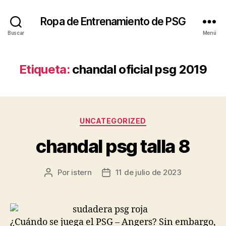
Ropa de Entrenamiento de PSG
Buscar
Menú
Etiqueta:
chandal oficial psg 2019
Categorías
UNCATEGORIZED
chandal psg talla 8
Por
istern
11 de julio de 2023
Autor
Fecha
de
de
la
la
entrada
entrada
¿Cuándo se juega el PSG – Angers? Sin embargo,