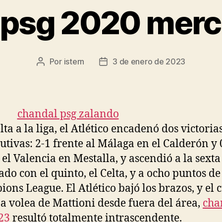
 psg 2020 merca
Por
istern
3 de enero de 2023
Autor
Fecha
de
de
la
la
entrada
entrada
ta a la liga, el Atlético encadenó dos victoria
utivas: 2-1 frente al Málaga en el Calderón y 
 el Valencia en Mestalla, y ascendió a la sexta
do con el quinto, el Celta, y a ocho puntos de
ons League. El Atlético bajó los brazos, y el 
na volea de Mattioni desde fuera del área,
cha
23
resultó totalmente intrascendente.