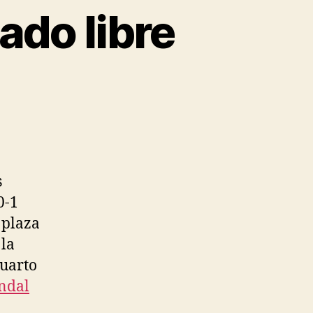
do libre
s
0-1
 plaza
 la
cuarto
ndal