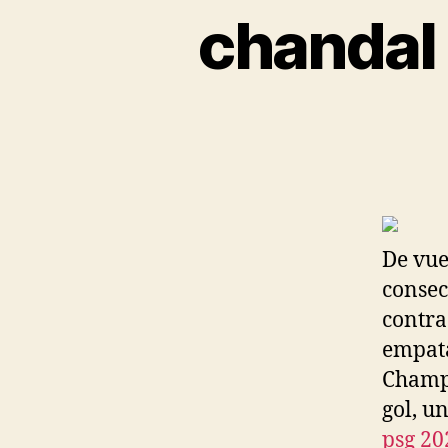
chandal
De vuel
consec
contra
empata
Champi
gol, u
psg 20