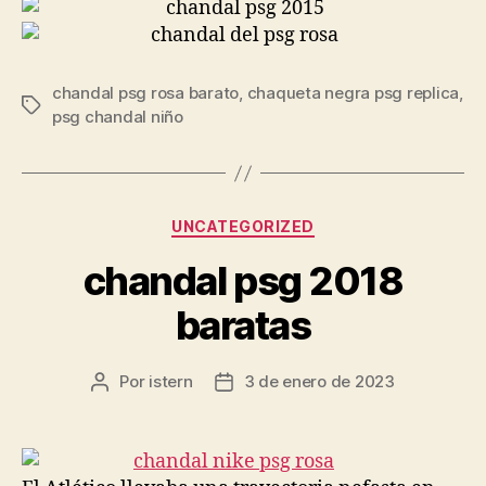
chandal psg rosa barato
,
chaqueta negra psg replica
,
Etiquetas
psg chandal niño
Categorías
UNCATEGORIZED
chandal psg 2018
baratas
Por
istern
3 de enero de 2023
Autor
Fecha
de
de
la
la
entrada
entrada