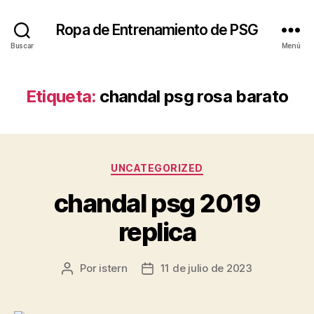
Ropa de Entrenamiento de PSG
Buscar
Menú
Etiqueta:
chandal psg rosa barato
Categorías
UNCATEGORIZED
chandal psg 2019
replica
Por
istern
11 de julio de 2023
Autor
Fecha
de
de
la
la