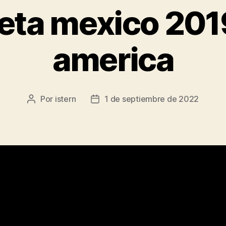
eta mexico 201
america
Por
istern
1 de septiembre de 2022
Autor
Fecha
de
de
la
la
entrada
entrada