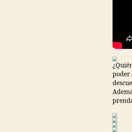
¿Quién
poder 
descue
Además
prenda