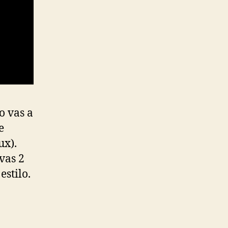
o vas a
e
ux).
evas 2
estilo.