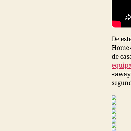
De est
Home»,
de cas
equipa
«away»
segund