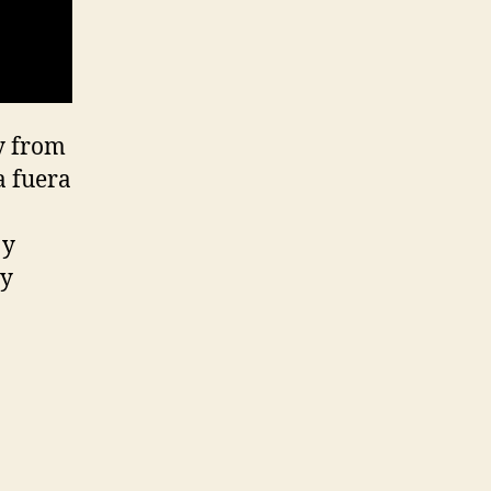
y from
a fuera
 y
 y