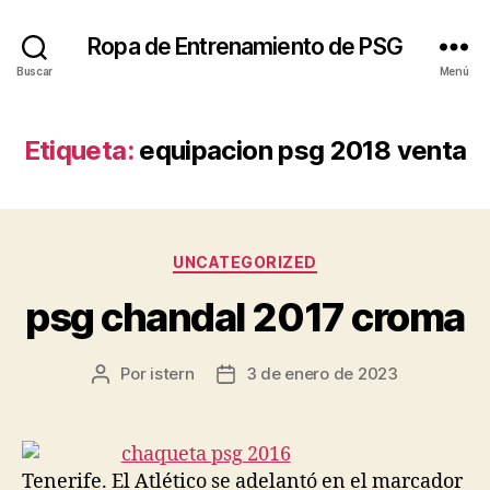
Ropa de Entrenamiento de PSG
Buscar
Menú
Etiqueta:
equipacion psg 2018 venta
Categorías
UNCATEGORIZED
psg chandal 2017 croma
Por
istern
3 de enero de 2023
Autor
Fecha
de
de
la
la
entrada
entrada
Tenerife. El Atlético se adelantó en el marcador