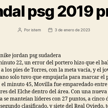
dal psg 2019 p
Por
istern
3 de enero de 2023
Autor
Fecha
de
de
la
la
entrada
entrada
minuto 22, un error del portero hizo que el b
a los pies de Torres, con la meta vacía, y el j
ano solo tuvo que empujarla para marcar el
n el minuto 45, Movilla fue emparedado entre
res del Elche dentro del área. Con una nueva
ia se manteían líderes con 27 puntos, a cinco 
 segundo clasificado, y siete del Real Oviedo, t