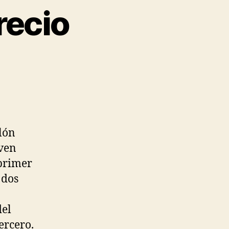
recio
alón
oven
 primer
 dos
del
ercero.