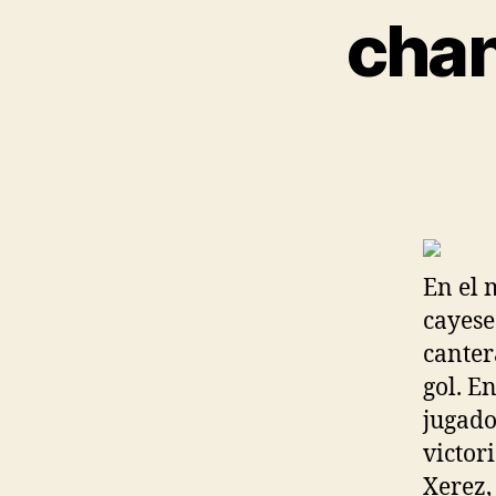
chan
En el 
cayese 
canter
gol. E
jugado
victor
Xerez,