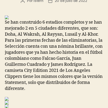
Por
istern
20 de julio de 2022
Autor
Fecha
de
de
la
la
entrada
entrada
Se han construido 6 estadios completos y se han
mejorado 2 en 5 ciudades diferentes, que son:
Doha, Al Wakrah, Al Rayyan, Lusail y Al-Khor.
Para las primeras fechas de las eliminatorias, la
Selección cuenta con una nómina brillante, con
jugadores que ya han hecho historia en el fútbol
colombiano como Falcao García, Juan
Guillermo Cuadrado y James Rodríguez. La
camiseta City Edition 2021 de Los Angeles
Clippers tiene los mismos colores que la versión
Statement, solo que distribuidos de forma
diferente.