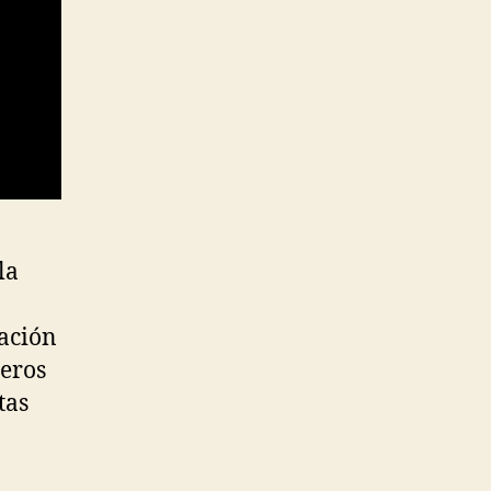
la
tación
meros
tas