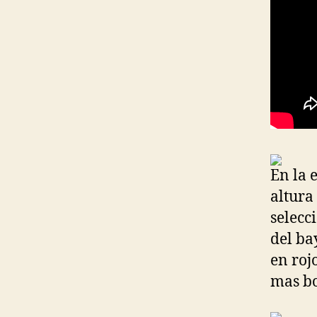
En la 
altura
selecc
del ba
en roj
mas bo