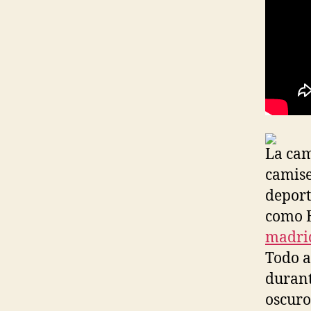
La cam
camise
deport
como E
madri
Todo a
durant
oscuro