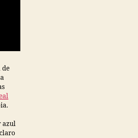
a de
ca
as
eal
ia.
 azul
claro