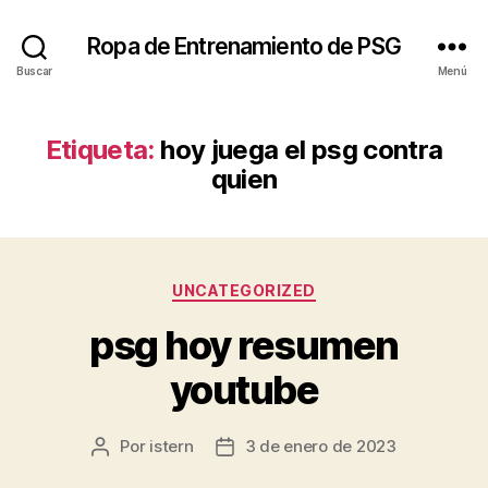
Ropa de Entrenamiento de PSG
Buscar
Menú
Etiqueta:
hoy juega el psg contra
quien
Categorías
UNCATEGORIZED
psg hoy resumen
youtube
Por
istern
3 de enero de 2023
Autor
Fecha
de
de