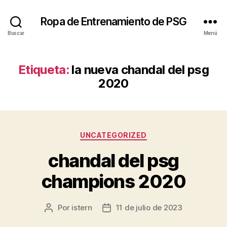
Ropa de Entrenamiento de PSG
Buscar
Menú
Etiqueta:
la nueva chandal del psg
2020
Categorías
UNCATEGORIZED
chandal del psg
champions 2020
Por
istern
11 de julio de 2023
Autor
Fecha
de
de