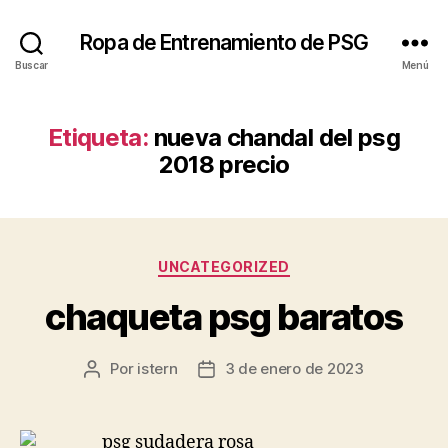
Ropa de Entrenamiento de PSG
Buscar
Menú
Etiqueta:
nueva chandal del psg
2018 precio
Categorías
UNCATEGORIZED
chaqueta psg baratos
Por
istern
3 de enero de 2023
Autor
Fecha
de
de
la
la
entrada
entrada