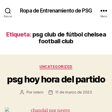
Ropa de Entrenamiento de PSG
Buscar
Menú
Etiqueta:
psg club de fútbol chelsea
football club
Categorías
UNCATEGORIZED
psg hoy hora del partido
Por
istern
11 de marzo de 2023
Autor
Fecha
de
de
la
la
entrada
entrada